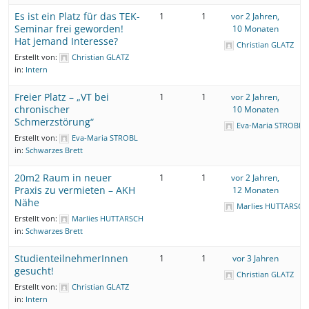
Es ist ein Platz für das TEK-
1
1
vor 2 Jahren,
Seminar frei geworden!
10 Monaten
Hat jemand Interesse?
Christian GLATZ
Erstellt von:
Christian GLATZ
in:
Intern
Freier Platz – „VT bei
1
1
vor 2 Jahren,
chronischer
10 Monaten
Schmerzstörung“
Eva-Maria STROBL
Erstellt von:
Eva-Maria STROBL
in:
Schwarzes Brett
20m2 Raum in neuer
1
1
vor 2 Jahren,
Praxis zu vermieten – AKH
12 Monaten
Nähe
Marlies HUTTARSCH
Erstellt von:
Marlies HUTTARSCH
in:
Schwarzes Brett
StudienteilnehmerInnen
1
1
vor 3 Jahren
gesucht!
Christian GLATZ
Erstellt von:
Christian GLATZ
in:
Intern