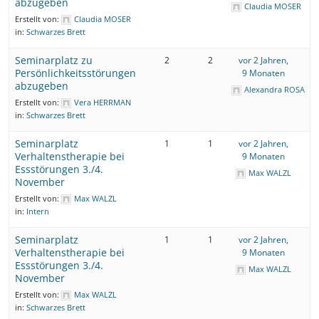
abzugeben
Claudia MOSER
Erstellt von:
Claudia MOSER
in:
Schwarzes Brett
Seminarplatz zu
2
2
vor 2 Jahren,
Persönlichkeitsstörungen
9 Monaten
abzugeben
Alexandra ROSA
Erstellt von:
Vera HERRMAN
in:
Schwarzes Brett
Seminarplatz
1
1
vor 2 Jahren,
Verhaltenstherapie bei
9 Monaten
Essstörungen 3./4.
Max WALZL
November
Erstellt von:
Max WALZL
in:
Intern
Seminarplatz
1
1
vor 2 Jahren,
Verhaltenstherapie bei
9 Monaten
Essstörungen 3./4.
Max WALZL
November
Erstellt von:
Max WALZL
in:
Schwarzes Brett