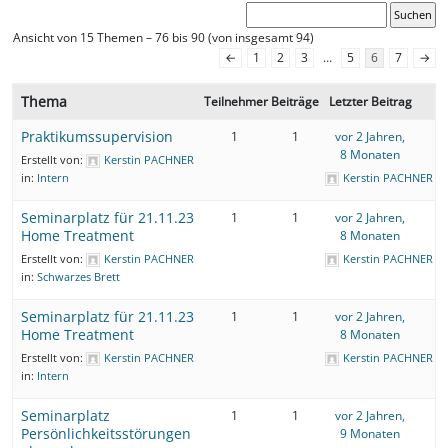
Ansicht von 15 Themen – 76 bis 90 (von insgesamt 94)
←
1
2
3
…
5
6
7
→
Thema
Teilnehmer
Beiträge
Letzter Beitrag
Praktikumssupervision
1
1
vor 2 Jahren,
8 Monaten
Erstellt von:
Kerstin PACHNER
in:
Intern
Kerstin PACHNER
Seminarplatz für 21.11.23
1
1
vor 2 Jahren,
Home Treatment
8 Monaten
Erstellt von:
Kerstin PACHNER
Kerstin PACHNER
in:
Schwarzes Brett
Seminarplatz für 21.11.23
1
1
vor 2 Jahren,
Home Treatment
8 Monaten
Erstellt von:
Kerstin PACHNER
Kerstin PACHNER
in:
Intern
Seminarplatz
1
1
vor 2 Jahren,
Persönlichkeitsstörungen
9 Monaten