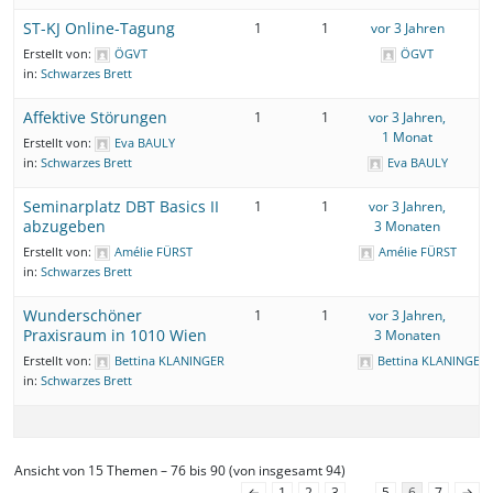
ST-KJ Online-Tagung
1
1
vor 3 Jahren
Erstellt von:
ÖGVT
ÖGVT
in:
Schwarzes Brett
Affektive Störungen
1
1
vor 3 Jahren,
1 Monat
Erstellt von:
Eva BAULY
in:
Schwarzes Brett
Eva BAULY
Seminarplatz DBT Basics II
1
1
vor 3 Jahren,
abzugeben
3 Monaten
Erstellt von:
Amélie FÜRST
Amélie FÜRST
in:
Schwarzes Brett
Wunderschöner
1
1
vor 3 Jahren,
Praxisraum in 1010 Wien
3 Monaten
Erstellt von:
Bettina KLANINGER
Bettina KLANINGER
in:
Schwarzes Brett
Ansicht von 15 Themen – 76 bis 90 (von insgesamt 94)
←
1
2
3
…
5
6
7
→