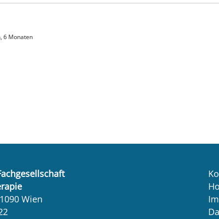
en, 6 Monaten
Fachgesellschaft
Ko
erapie
H
 1090 Wien
Im
22
Da