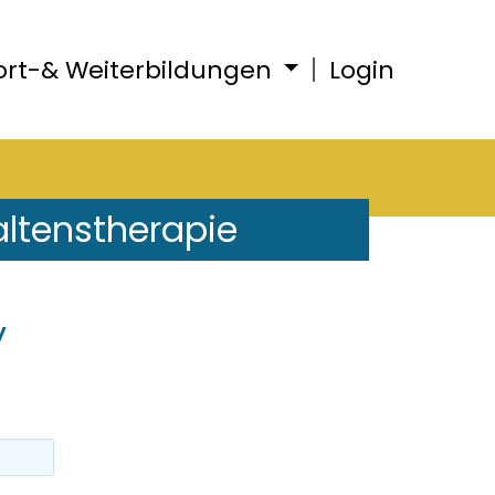
ort-& Weiterbildungen
Login
altenstherapie
y