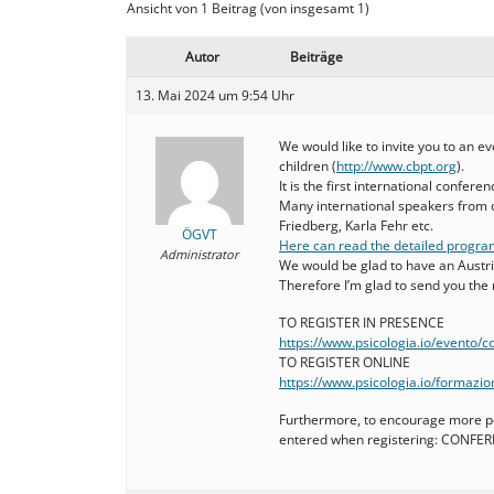
Ansicht von 1 Beitrag (von insgesamt 1)
Autor
Beiträge
13. Mai 2024 um 9:54 Uhr
We would like to invite you to an e
children (
http://www.cbpt.org
).
It is the first international confere
Many international speakers from ou
Friedberg, Karla Fehr etc.
ÖGVT
Here can read the detailed progra
Administrator
We would be glad to have an Austri
Therefore I’m glad to send you the r
TO REGISTER IN PRESENCE
https://www.psicologia.io/evento/
TO REGISTER ONLINE
https://www.psicologia.io/formazio
Furthermore, to encourage more peo
entered when registering: CONFE