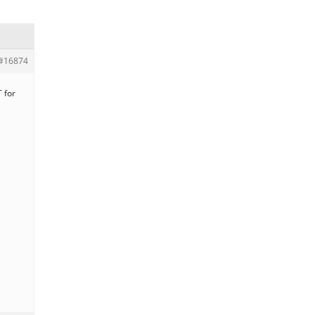
#16874
T for