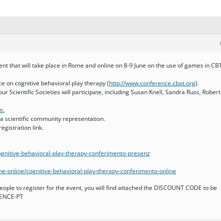
vent that will take place in Rome and online on 8-9 June on the use of games in CB
nce on cognitive behavioral play therapy (
http://www.conference.cbpt.org
).
r Scientific Societies will participate, including Susan Knell, Sandra Russ, Robert
m.
a scientific community representation.
egistration link.
cognitive-behavioral-play-therapy-conferimento-presenz
ne-online/cognitive-behavioral-play-therapy-conferimento-online
ple to register for the event, you will find attached the DISCOUNT CODE to be
RENCE-PT