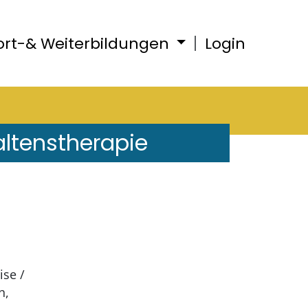
ort-& Weiterbildungen
Login
altenstherapie
ise /
n,