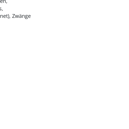
en,
s,
rnet), Zwänge