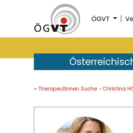
ÖGVT
Ve
Österreichisc
TherapeutInnen Suche
Christina H