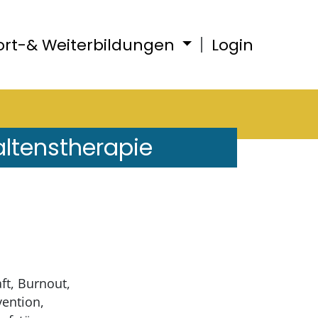
ort-& Weiterbildungen
Login
altenstherapie
ft, Burnout,
vention,