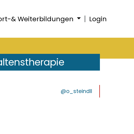
ort-& Weiterbildungen
Login
altenstherapie
@o_steindll