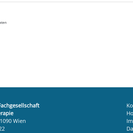
aten
Fachgesellschaft
Ko
erapie
H
 1090 Wien
Im
22
Da