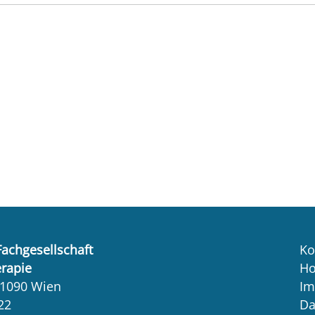
Fachgesellschaft
Ko
erapie
H
 1090 Wien
Im
22
Da