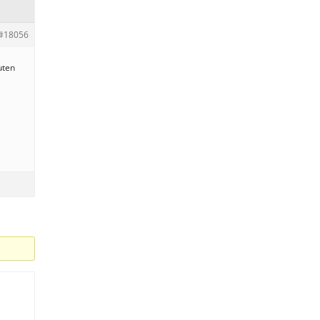
#18056
uten