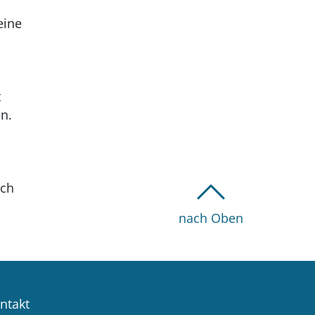
h
eine
t
n.
ich
nach Oben
ntakt