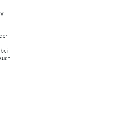
hr
 der
abei
esuch