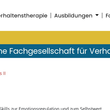
rhaltenstherapie
Ausbildungen
F
he Fachgesellschaft für Verh
 II
Skills zur Emotionsregulation und zum Selbstwert