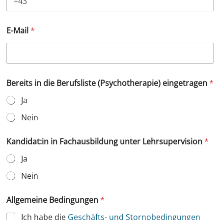
G
E-Mail
*
e
b
u
r
t
s
Bereits in die Berufsliste (Psychotherapie) eingetragen
*
d
a
Ja
t
u
Nein
m
F
Kandidat:in in Fachausbildung unter Lehrsupervision
*
a
c
Ja
h
a
Nein
u
s
Allgemeine Bedingungen
*
b
i
Ich habe die
Geschäfts- und Stornobedingungen
l