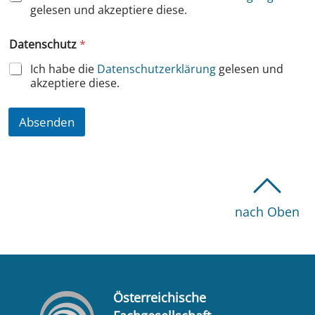
gelesen und akzeptiere diese.
d
u
n
Datenschutz
*
g
D
Ich habe die
Datenschutzerklärung
gelesen und
a
akzeptiere diese.
t
e
n
Absenden
s
c
h
u
t
z
nach Oben
Österreichische